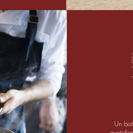
Un bist
quotidi