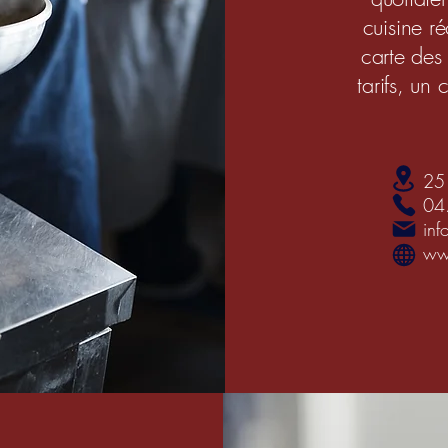
cuisine r
carte des 
tarifs, un
25
04
inf
www