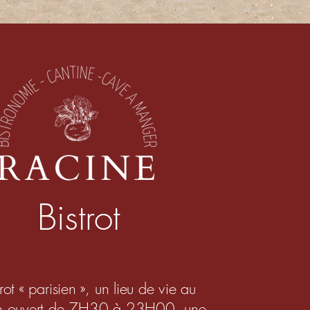
Bistrot
rot « parisien », un lieu de vie au
en ouvert de 7H30 à 23H00, une