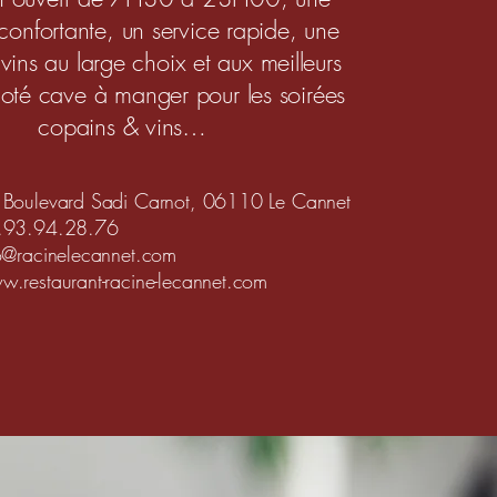
éconfortante, un service rapide, une
vins au large choix et aux meilleurs
 coté cave à manger pour les soirées
copains & vins…
 Boulevard Sadi Carnot, 06110 Le Cannet
.93.94.28.76
o@racinelecannet.com
.restaurant-racine-lecannet.com