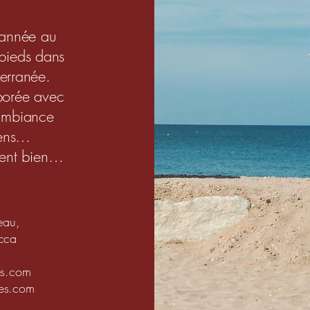
l’année au
 pieds dans
terranée.
aborée avec
 ambiance
iens…
 sent bien…
eau,
cca
es.com
es.com