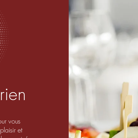
rien
our vous
aisir et